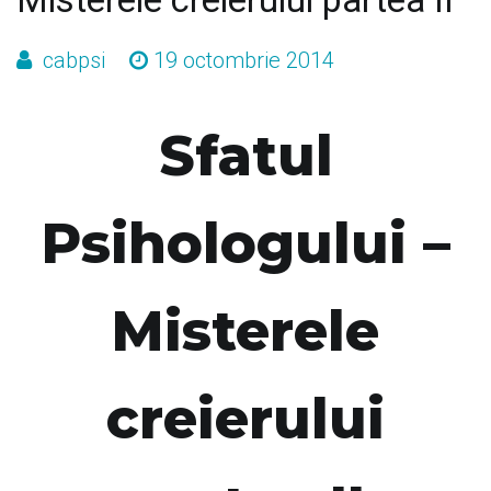
Misterele creierului partea II
cabpsi
19 octombrie 2014
Sfatul
Psihologului –
Misterele
creierului