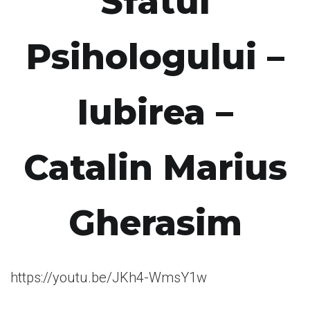
Sfatul
Psihologului –
Iubirea –
Catalin Marius
Gherasim
https://youtu.be/JKh4-WmsY1w