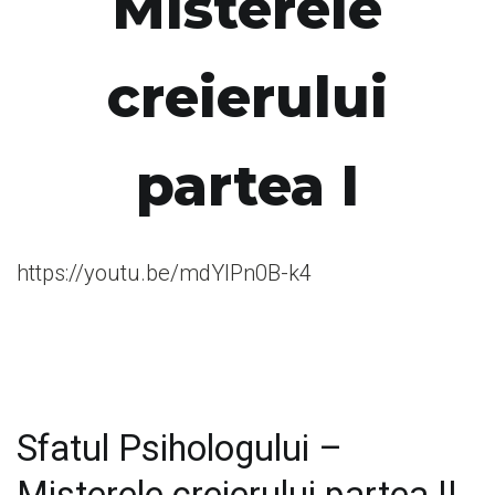
Misterele
creierului
partea I
https://youtu.be/mdYIPn0B-k4
Sfatul Psihologului –