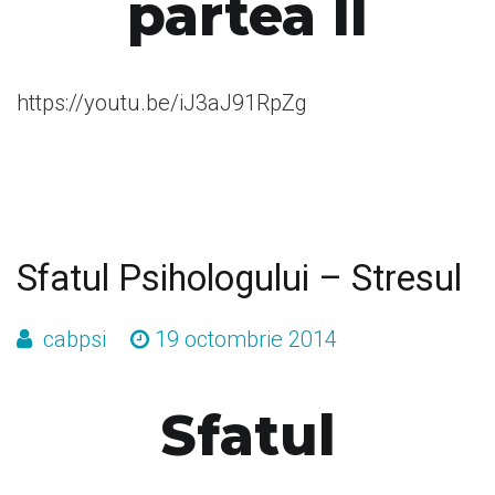
partea II
https://youtu.be/iJ3aJ91RpZg
Sfatul Psihologului – Stresul
cabpsi
19 octombrie 2014
Sfatul