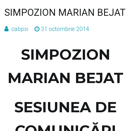
NIVELUL
SIMPOZION MARIAN BEJAT
ORGANIZAŢIILOR”
cabpsi
31 octombrie 2014
SIMPOZION
MARIAN BEJAT
SESIUNEA DE
COMUNICĂRI