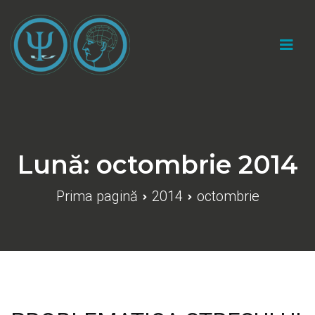
Sari
la
conținut
Cabinet psihologic individual "Catalin Marius
Gherasim"
Lună:
octombrie 2014
Prima pagină
2014
octombrie