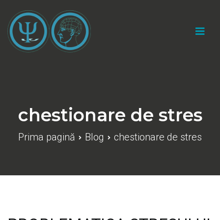
Sari
la
conținut
Cabinet psihologic individual "Catalin Marius
Gherasim"
chestionare de stres
Prima pagină
Blog
chestionare de stres