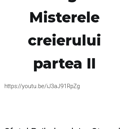
Misterele
creierului
partea II
https://youtu.be/iJ3aJ91RpZg