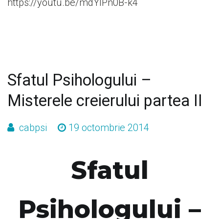
https://youtu.be/mdYIPn0B-k4
Sfatul Psihologului –
Misterele creierului partea II
cabpsi
19 octombrie 2014
Sfatul
Psihologului –