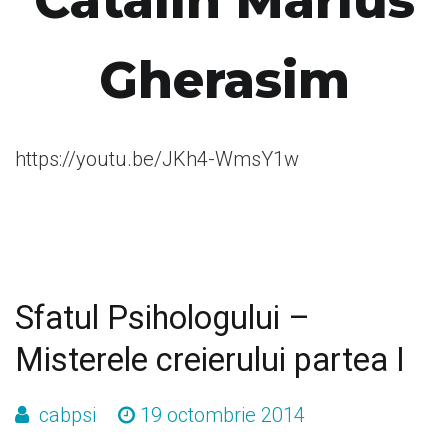
Catalin Marius
Gherasim
https://youtu.be/JKh4-WmsY1w
Sfatul Psihologului –
Misterele creierului partea I
cabpsi
19 octombrie 2014