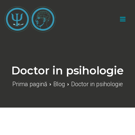
Sari
la
conținut
Cabinet psihologic individual "Catalin Marius
Gherasim"
Doctor in psihologie
Prima pagină
Blog
Doctor in psihologie