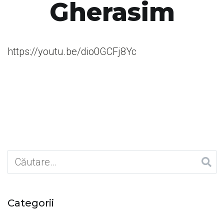
Gherasim
https://youtu.be/dio0GCFj8Yc
Caută
după:
Categorii