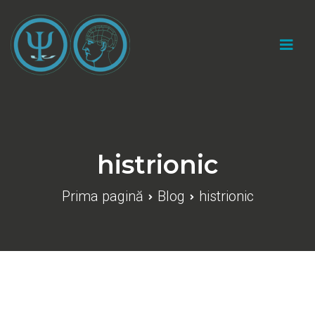
Sari
la
conținut
Cabinet psihologic individual "Catalin Marius
Gherasim"
histrionic
Prima pagină
Blog
histrionic