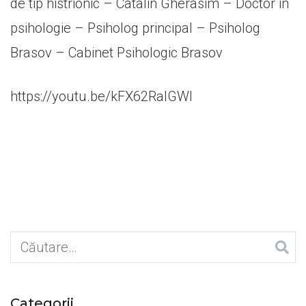
de tip histrionic – Catalin Gherasim – Doctor in
psihologie – Psiholog principal – Psiholog
Brasov – Cabinet Psihologic Brasov
https://youtu.be/kFX62RalGWI
Caută
după:
Categorii