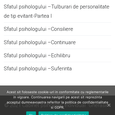
Sfatul psihologului –Tulburari de personalitate
de tip evitant-Partea I
Sfatul psihologului –Consiliere
Sfatul psihologului –Continuare
Sfatul psihologului –Echilibru
Sfatul psihologului –Suferinta
Acest sit foloseste cookie-uri in conformitate cu reglementarile
in vigoare. Continuarea navigarii pe acest sit reprezinta
acceptul dumneavoastra referitor la politica de confidentialitate
© 2021 Cabinet psihologic individual "Gherasim
si GDPR.
Cătălin Marius"