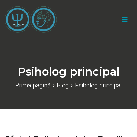
Sari
la
conținut
Cabinet psihologic individual "Catalin Marius
Gherasim"
Psiholog principal
Prima pagină
Blog
Psiholog principal