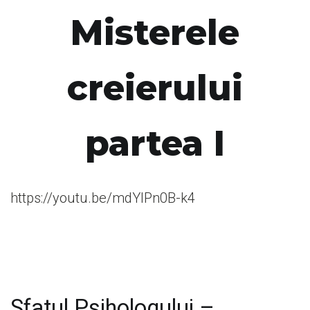
Misterele
creierului
partea I
https://youtu.be/mdYIPn0B-k4
Sfatul Psihologului –