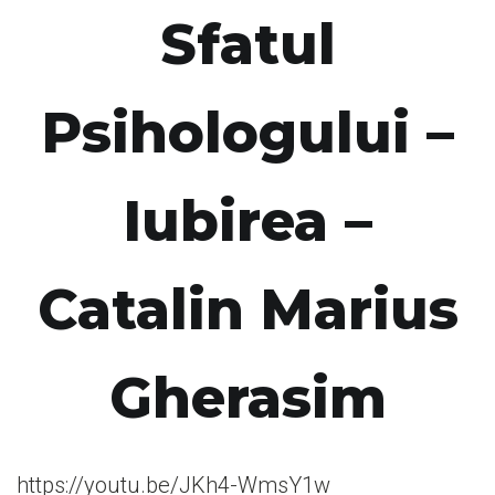
Sfatul
Psihologului –
Iubirea –
Catalin Marius
Gherasim
https://youtu.be/JKh4-WmsY1w