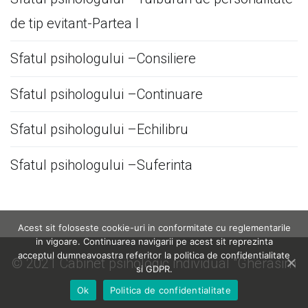
de tip evitant-Partea I
Sfatul psihologului –Consiliere
Sfatul psihologului –Continuare
Sfatul psihologului –Echilibru
Sfatul psihologului –Suferinta
Acest sit foloseste cookie-uri in conformitate cu reglementarile
in vigoare. Continuarea navigarii pe acest sit reprezinta
acceptul dumneavoastra referitor la politica de confidentialitate
© 2021 Cabinet psihologic individual "Gherasim
si GDPR.
Cătălin Marius"
Ok
Politica de confidentialitate