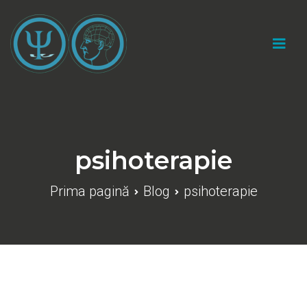
Sari
la
conținut
Cabinet psihologic individual "Catalin Marius
Gherasim"
psihoterapie
Prima pagină
Blog
psihoterapie