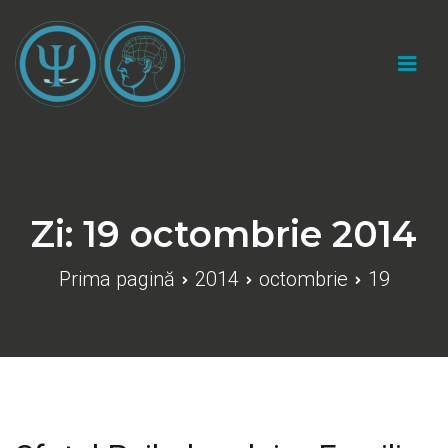
Sari
la
conținut
Cabinet psihologic individual "Catalin Marius
Gherasim"
Zi:
19 octombrie 2014
Prima pagină
2014
octombrie
19