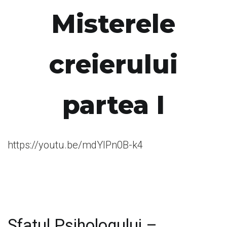
Misterele
creierului
partea I
https://youtu.be/mdYIPn0B-k4
Sfatul Psihologului –