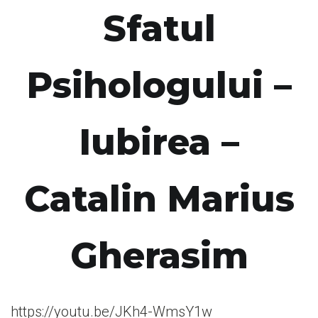
Sfatul
Psihologului –
Iubirea –
Catalin Marius
Gherasim
https://youtu.be/JKh4-WmsY1w