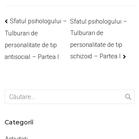
Navigare
Sfatul psihologului –
Sfatul psihologului –
Tulburari de
Tulburari de
în
personalitate de tip
personalitate de tip
schizoid – Partea I
antisocial – Partea I
articole
Caută
după:
Categorii