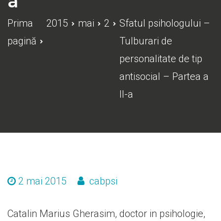
a
Prima
2015
mai
2
Sfatul psihologului –
pagină
Tulburari de
personalitate de tip
antisocial – Partea a
II-a
2 mai 2015
cabpsi
Catalin Marius Gherasim, doctor in psihologie,