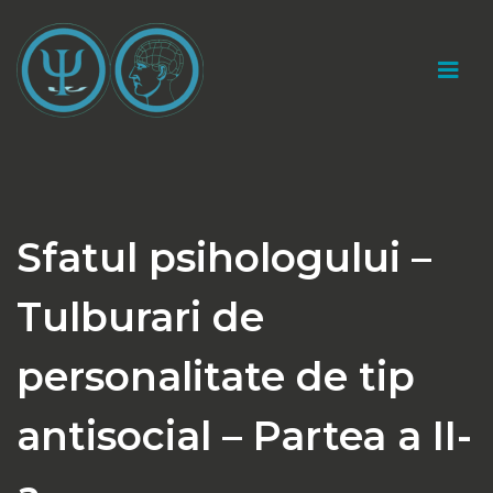
Sari
la
conținut
Cabinet psihologic individual "Catalin Marius
Gherasim"
Sfatul psihologului –
Tulburari de
personalitate de tip
antisocial – Partea a II-