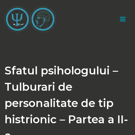
Sari
la
conținut
Cabinet psihologic individual "Catalin Marius
Gherasim"
Sfatul psihologului –
Tulburari de
personalitate de tip
histrionic – Partea a II-