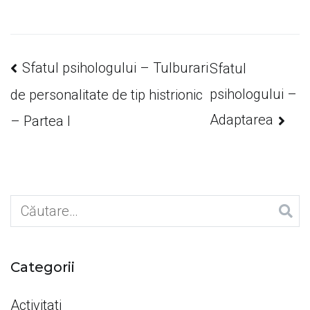
Navigare
Sfatul psihologului – Tulburari
Sfatul
psihologului –
de personalitate de tip histrionic
în
Adaptarea
– Partea I
articole
Caută
după:
Categorii
Activitati