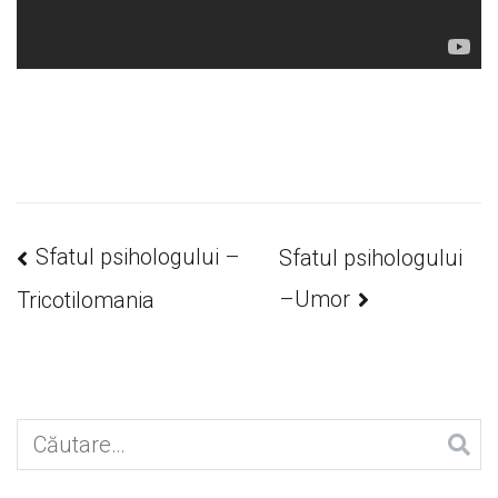
Navigare
Sfatul psihologului –
Sfatul psihologului
–Umor
Tricotilomania
în
articole
Caută
după: