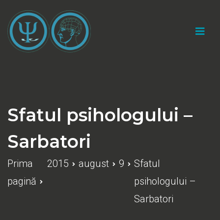
Sari
la
conținut
Cabinet psihologic individual "Catalin Marius
Gherasim"
Sfatul psihologului –
Sarbatori
Prima
2015
august
9
Sfatul
pagină
psihologului –
Sarbatori