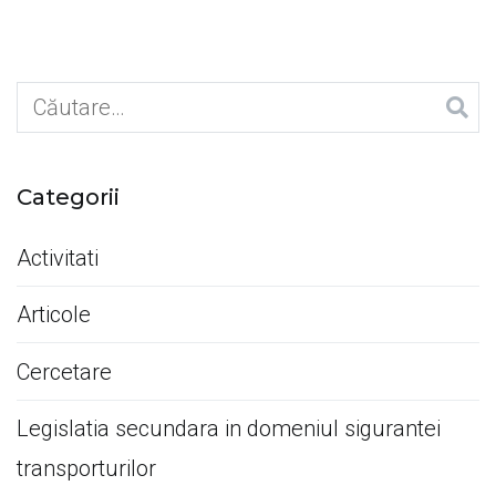
în
articole
Caută
după:
Categorii
Activitati
Articole
Cercetare
Legislatia secundara in domeniul sigurantei
transporturilor