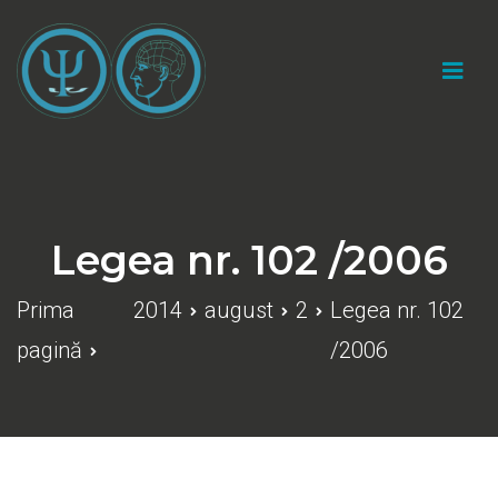
Sari
la
conținut
Cabinet psihologic individual "Catalin Marius
Gherasim"
Legea nr. 102 /2006
Prima
2014
august
2
Legea nr. 102
pagină
/2006