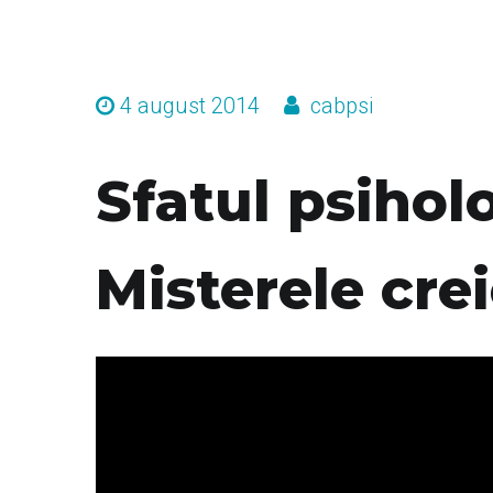
4 august 2014
cabpsi
Sfatul psihol
Misterele c