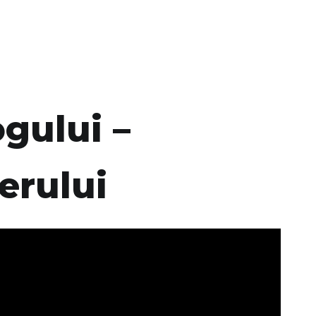
ogului –
reierului