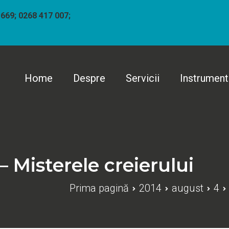
 669; 0268 417 007;
Home
Despre
Servicii
Instrumen
individual "Catalin Marius Gherasim"
– Misterele creierului
Prima pagină
2014
august
4