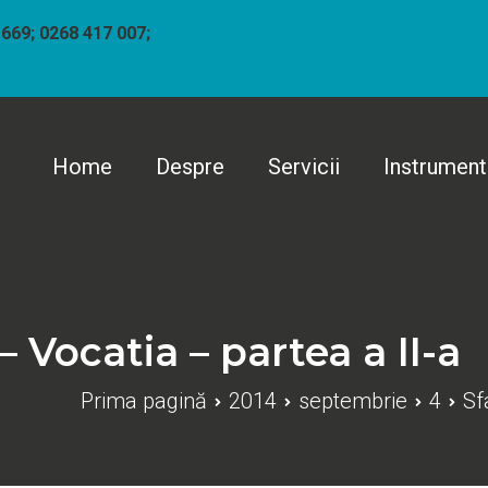
 669; 0268 417 007;
Home
Despre
Servicii
Instrumen
individual "Catalin Marius Gherasim"
– Vocatia – partea a II-a
Prima pagină
2014
septembrie
4
Sf