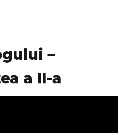
ogului –
rtea a II-a