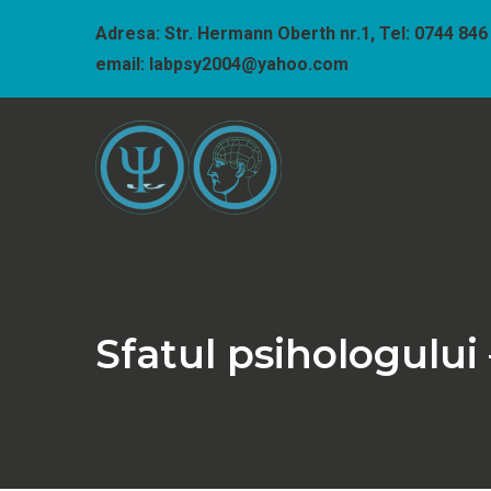
Sari
Adresa: Str. Hermann Oberth nr.1, Tel: 0744 846
la
email: labpsy2004@yahoo.com
conținut
Cabinet psihologic 
Sfatul psihologului 