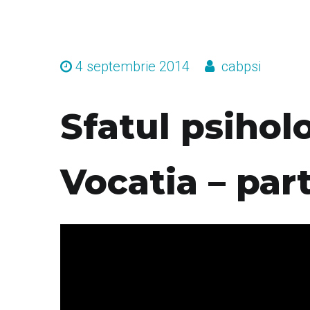
4 septembrie 2014
cabpsi
Sfatul psihol
Vocatia – pa